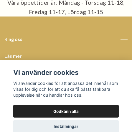
Våra öppettider är: Måndag - Torsdag 11-18,
Fredag 11-17, Lördag 11-15
Ring oss
Läs mer
Vi använder cookies
Sociala medier
Vi använder cookies för att anpassa det innehåll som
visas för dig och för att du ska få bästa tänkbara
upplevelse när du handlar hos oss.
Godkänn alla
© 2026 Butik Bohème
Powered by Quickbutik
Inställningar