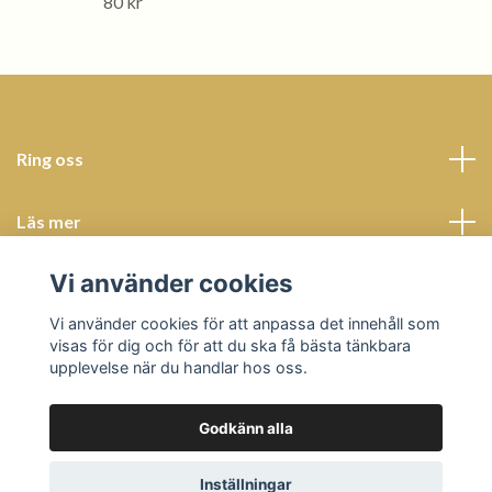
80 kr
Ring oss
Läs mer
Vi använder cookies
Sociala medier
Vi använder cookies för att anpassa det innehåll som
visas för dig och för att du ska få bästa tänkbara
upplevelse när du handlar hos oss.
Godkänn alla
© 2026 Butik Bohème
Powered by Quickbutik
Inställningar