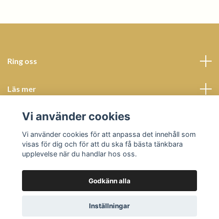
Ring oss
Läs mer
Vi använder cookies
Sociala medier
Vi använder cookies för att anpassa det innehåll som
visas för dig och för att du ska få bästa tänkbara
upplevelse när du handlar hos oss.
Godkänn alla
© 2026 Butik Bohème
Powered by Quickbutik
Inställningar