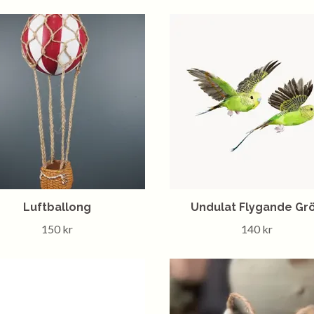
Luftballong
Undulat Flygande Gr
150 kr
140 kr