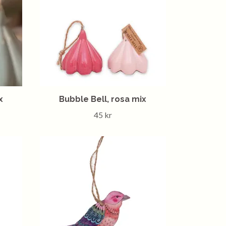
x
Bubble Bell, rosa mix
45 kr