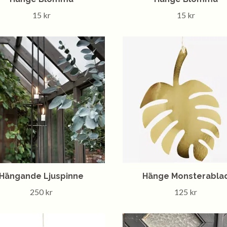
15 kr
15 kr
Hängande Ljuspinne
Hänge Monsterabla
250 kr
125 kr