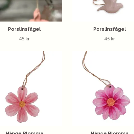
Porslinsfågel
Porslinsfågel
45 kr
45 kr
Hänge Blomma
Hänge Blomma