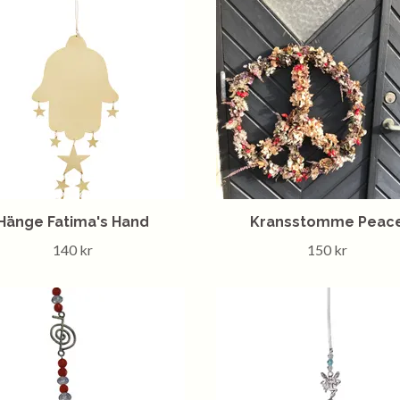
Hänge Fatima's Hand
Kransstomme Peac
140 kr
150 kr