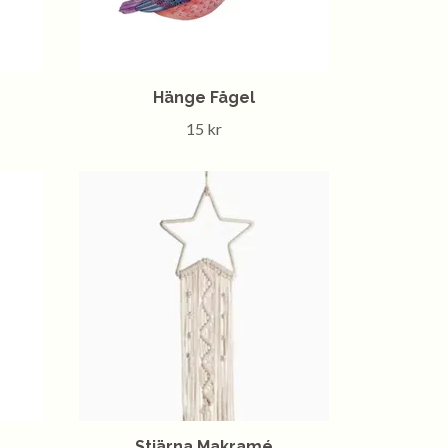
Hänge Fågel
15 kr
Stjärna Makramé