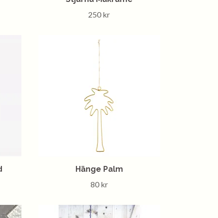
250 kr
d
Hänge Palm
80 kr