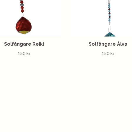
Solfångare Reiki
Solfångare Älva
150 kr
150 kr