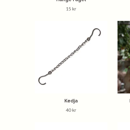
15 kr
Kedja
40 kr