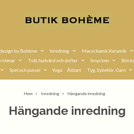
design by Bohème
Inredning
Marockansk Keramik
h stenar
Tvål, hudvård och dofter
Smycken
Böcke
Spel och pussel
Yoga
Ätbart
Tyg, Sybehör, Garn
Hem
Inredning
Hängande inredning
Hängande inredning