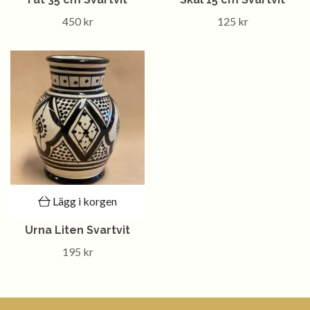
450 kr
125 kr
Lägg i korgen
Urna Liten Svartvit
195 kr