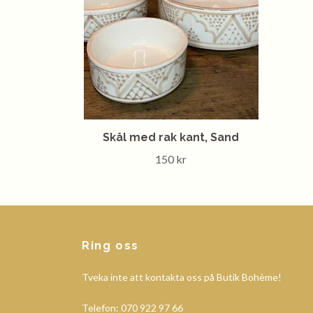
Skål med rak kant, Sand
150 kr
Ring oss
Tveka inte att kontakta oss på Butik Bohème!
Telefon: 070 922 97 66