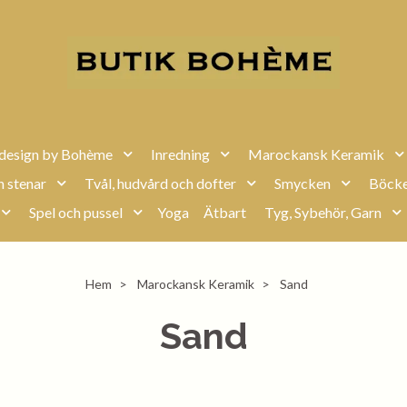
design by Bohème
Inredning
Marockansk Keramik
h stenar
Tvål, hudvård och dofter
Smycken
Böcke
Spel och pussel
Yoga
Ätbart
Tyg, Sybehör, Garn
Hem
Marockansk Keramik
Sand
Sand