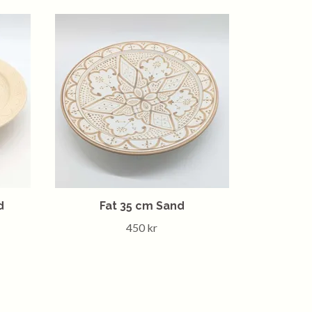
d
Fat 35 cm Sand
450 kr