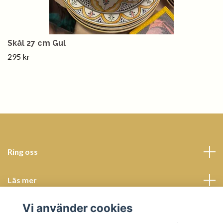
Skål 27 cm Gul
295 kr
Ring oss
Läs mer
Vi använder cookies
Sociala medier