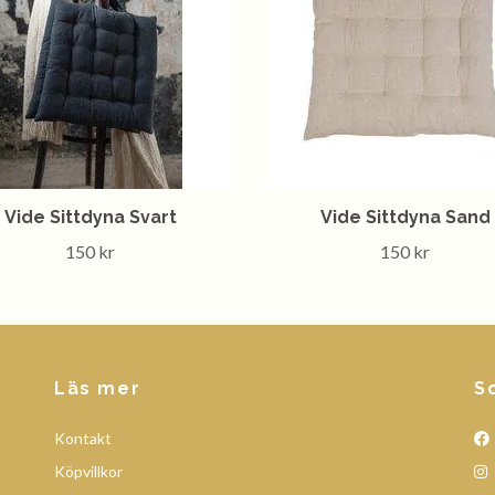
Vide Sittdyna Svart
Vide Sittdyna Sand
150 kr
150 kr
Läs mer
S
Kontakt
Köpvillkor