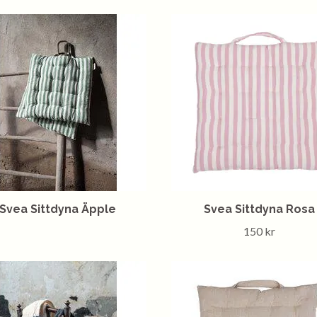
Svea Sittdyna Äpple
Svea Sittdyna Rosa
150 kr