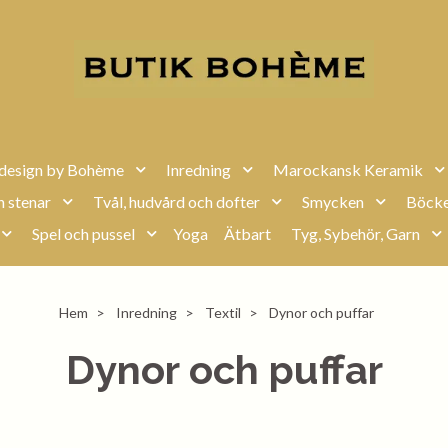
design by Bohème
Inredning
Marockansk Keramik
h stenar
Tvål, hudvård och dofter
Smycken
Böcke
Spel och pussel
Yoga
Ätbart
Tyg, Sybehör, Garn
Hem
Inredning
Textil
Dynor och puffar
Dynor och puffar