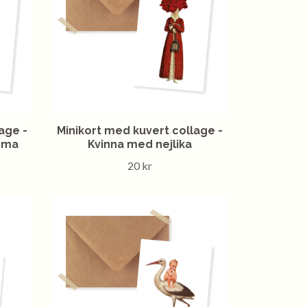
age -
Minikort med kuvert collage -
omma
Kvinna med nejlika
20 kr