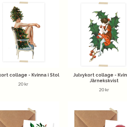
kort collage - Kvinna i Stol
Julvykort collage - Kvin
Järnekskvist
20 kr
20 kr