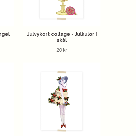
ngel
Julvykort collage - Julkulor i
skål
20 kr