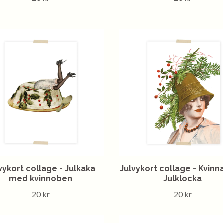
vykort collage - Julkaka
Julvykort collage - Kvin
med kvinnoben
Julklocka
20 kr
20 kr