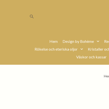
Hem
Design by Bohème
Re
Rökelse och eteriska oljor
Kristaller oc
Väskor och kassar
He