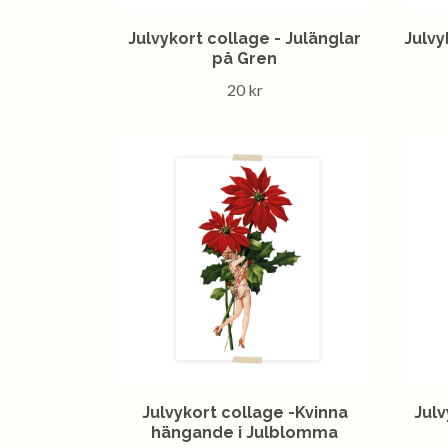
Julvykort collage - Julänglar
Julvy
på Gren
20 kr
Julvykort collage -Kvinna
Julv
hängande i Julblomma