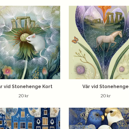
r vid Stonehenge Kort
Vår vid Stonehenge
20 kr
20 kr