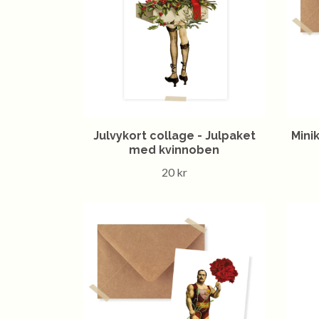
Julvykort collage - Julpaket
Mini
med kvinnoben
20 kr