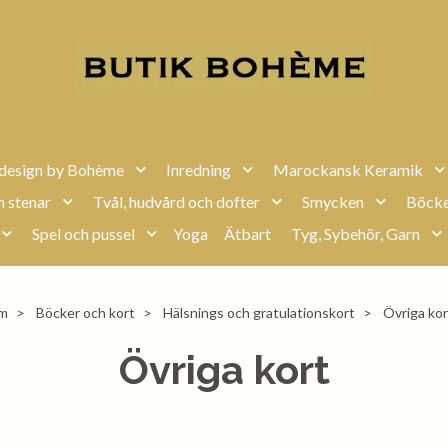
design by Bohème
Inredning
Marockansk Keramik
h stenar
Tvål, hudvård och dofter
Smycken
Böcke
Spel och pussel
Yoga
Ätbart
Tyg, Sybehör, Garn
m
Böcker och kort
Hälsnings och gratulationskort
Övriga kor
Övriga kort