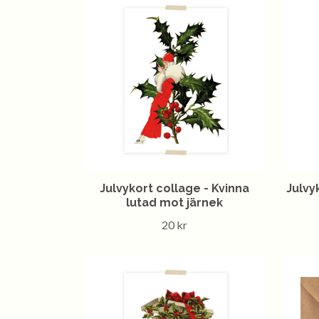
Julvykort collage - Kvinna
Julvy
lutad mot järnek
20 kr