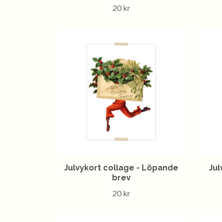
20 kr
Julvykort collage - Löpande
Jul
brev
20 kr