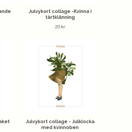
sande
Julvykort collage -Kvinna i
tårtklänning
20 kr
aket
Julvykort collage - Julklocka
med kvinnoben