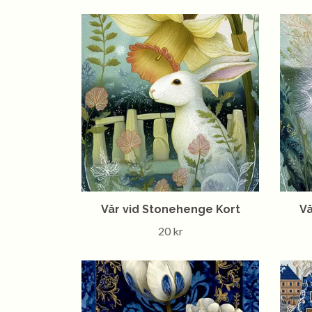
Vår vid Stonehenge Kort
Vå
20 kr