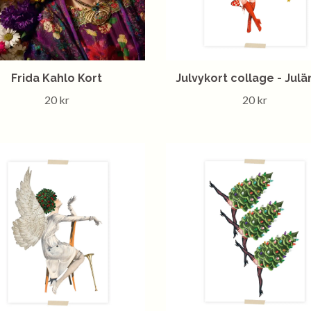
Frida Kahlo Kort
Julvykort collage - Julä
20 kr
20 kr