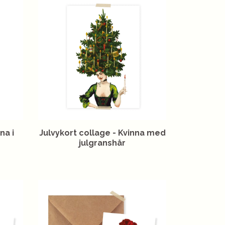
na i
Julvykort collage - Kvinna med
julgranshår