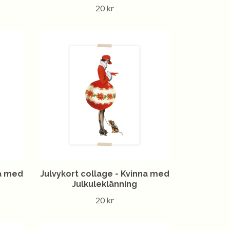
20 kr
na med
Julvykort collage - Kvinna med
Julkuleklänning
20 kr