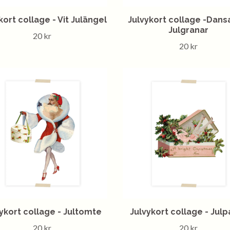
kort collage - Vit Julängel
Julvykort collage -Dan
Julgranar
20 kr
20 kr
ykort collage - Jultomte
Julvykort collage - Julp
20 kr
20 kr