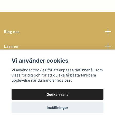
Ring oss
Läs mer
Vi använder cookies
Sociala medier
Vi använder cookies för att anpassa det innehåll som
visas för dig och för att du ska få bästa tänkbara
upplevelse när du handlar hos oss.
Godkänn alla
© 2026 Butik Bohème
Powered by Quickbutik
Inställningar