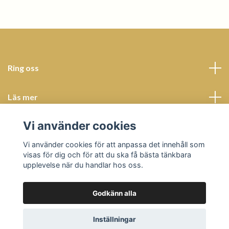
Ring oss
Läs mer
Vi använder cookies
Sociala medier
Vi använder cookies för att anpassa det innehåll som
visas för dig och för att du ska få bästa tänkbara
upplevelse när du handlar hos oss.
Godkänn alla
© 2026 Butik Bohème
Powered by Quickbutik
Inställningar