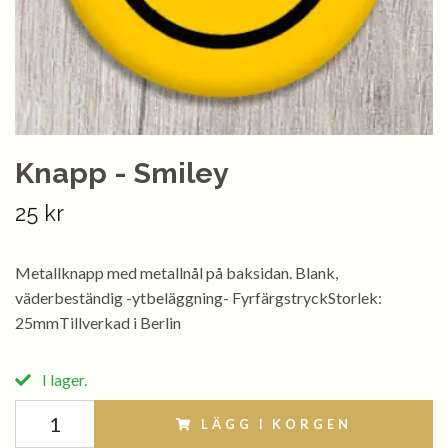
Knapp - Smiley
25 kr
Metallknapp med metallnål på baksidan. Blank,
väderbeständig -ytbeläggning- FyrfärgstryckStorlek:
25mmTillverkad i Berlin
I lager.
LÄGG I KORGEN