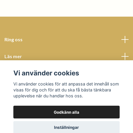
Ring oss
Läs mer
Vi använder cookies
Sociala medier
Vi använder cookies för att anpassa det innehåll som
visas för dig och för att du ska få bästa tänkbara
upplevelse när du handlar hos oss.
Godkänn alla
© 2026 Butik Bohème
Powered by Quickbutik
Inställningar