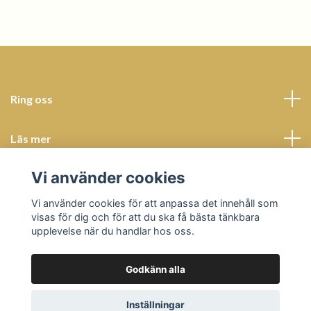
Ring oss
Läs mer
Vi använder cookies
Sociala medier
Vi använder cookies för att anpassa det innehåll som
visas för dig och för att du ska få bästa tänkbara
upplevelse när du handlar hos oss.
Godkänn alla
© 2026 Butik Bohème
Powered by Quickbutik
Inställningar