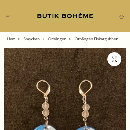
Hem
Smycken
Örhängen
Örhängen Fiskargubben