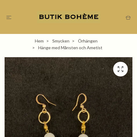
Hem
Smycken
Örhängen
Hänge med Månsten och Ametist