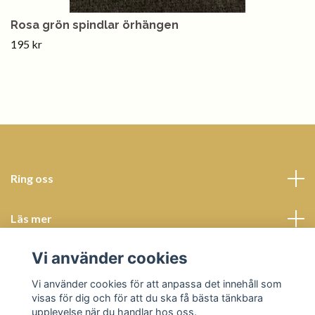
Rosa grön spindlar örhängen
195 kr
Ring oss
Läs mer
Vi använder cookies
Sociala medier
Vi använder cookies för att anpassa det innehåll som
visas för dig och för att du ska få bästa tänkbara
upplevelse när du handlar hos oss.