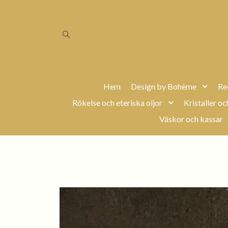
Hem
Design by Bohème
Re
Rökelse och eteriska oljor
Kristaller oc
Väskor och kassar