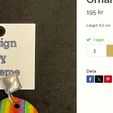
195 kr
Längd: 4,5 cm
I lager.
Dela