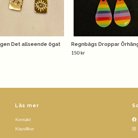
gen Det allseende ögat
Regnbågs Droppar Örhän
150 kr
Läs mer
S
Kontakt
Köpvillkor