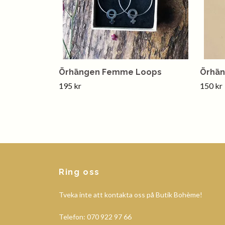
Örhängen Femme Loops
Örhän
195 kr
150 kr
Ring oss
Tveka inte att kontakta oss på Butik Bohème!
Telefon: 070 922 97 66