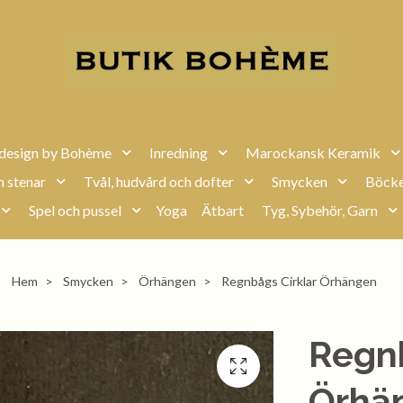
design by Bohème
Inredning
Marockansk Keramik
h stenar
Tvål, hudvård och dofter
Smycken
Böcke
Spel och pussel
Yoga
Ätbart
Tyg, Sybehör, Garn
Hem
Smycken
Örhängen
Regnbågs Cirklar Örhängen
Regnb
Örhä