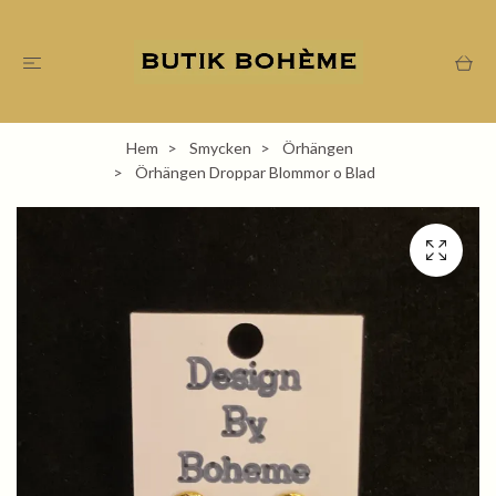
Hem
Smycken
Örhängen
Örhängen Droppar Blommor o Blad