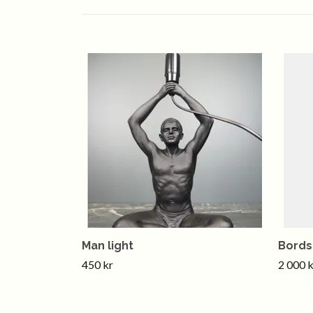
Man light
Bords
450 kr
2 000 k