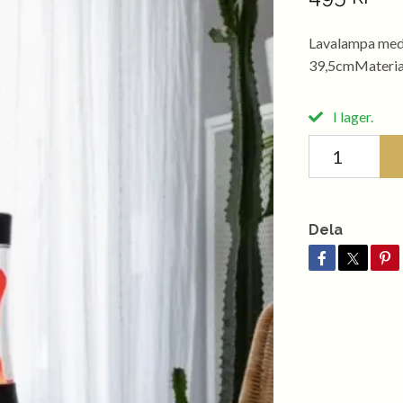
Lavalampa med S
39,5cmMaterial
I lager.
Dela