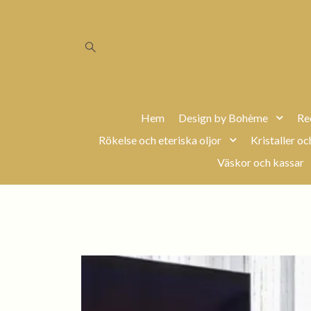
Hem
Design by Bohème
Re
Rökelse och eteriska oljor
Kristaller oc
Väskor och kassar