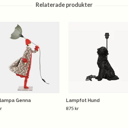
lampa Genna
Lampfot Hund
r
875 kr