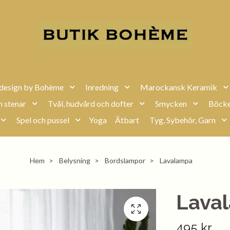
design by Bohème
Inredning
Marockansk Keramik
h stenar
Tvål, hudvård och dofter
Smycken
Böcke
Spel och pussel
Yoga
Ätbart
Tyg, Sybehör, Garn
Hem
Belysning
Bordslampor
Lavalampa
Lava
495 kr