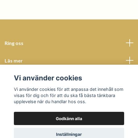
Ring oss
Läs mer
Vi använder cookies
Sociala medier
Vi använder cookies för att anpassa det innehåll som
visas för dig och för att du ska få bästa tänkbara
upplevelse när du handlar hos oss.
Godkänn alla
© 2026 Butik Bohème
Powered by Quickbutik
Inställningar