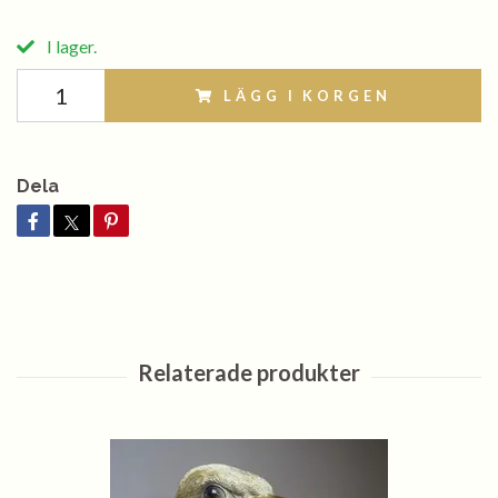
I lager.
LÄGG I KORGEN
Dela