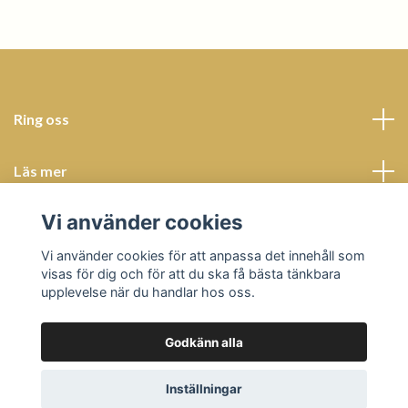
Ring oss
Läs mer
Vi använder cookies
Sociala medier
Vi använder cookies för att anpassa det innehåll som
visas för dig och för att du ska få bästa tänkbara
upplevelse när du handlar hos oss.
Godkänn alla
© 2026 Butik Bohème
Powered by Quickbutik
Inställningar