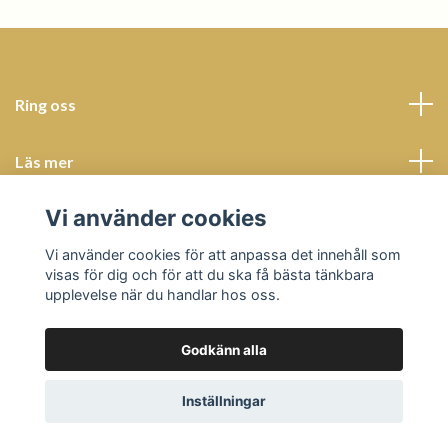
Ring oss
Läs mer
Vi använder cookies
Sociala medier
Vi använder cookies för att anpassa det innehåll som
visas för dig och för att du ska få bästa tänkbara
upplevelse när du handlar hos oss.
Godkänn alla
© 2026 Butik Bohème
Powered by Quickbutik
Inställningar