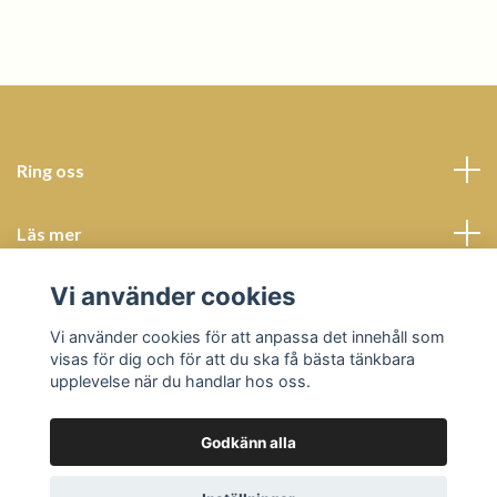
Ring oss
Läs mer
Vi använder cookies
Sociala medier
Vi använder cookies för att anpassa det innehåll som
visas för dig och för att du ska få bästa tänkbara
upplevelse när du handlar hos oss.
Godkänn alla
© 2026 Butik Bohème
Powered by Quickbutik