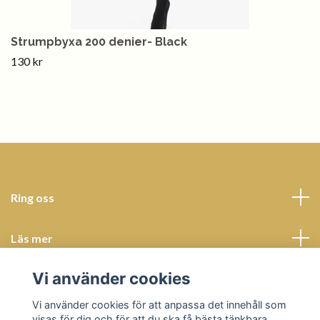
Strumpbyxa 200 denier- Black
130 kr
Ring oss
Läs mer
Vi använder cookies
Sociala medier
Vi använder cookies för att anpassa det innehåll som
visas för dig och för att du ska få bästa tänkbara