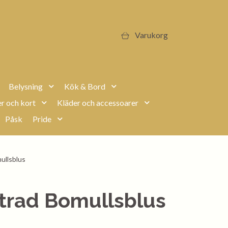
Varukorg
Belysning
Kök & Bord
r och kort
Kläder och accessoarer
Påsk
Pride
ullsblus
trad Bomullsblus