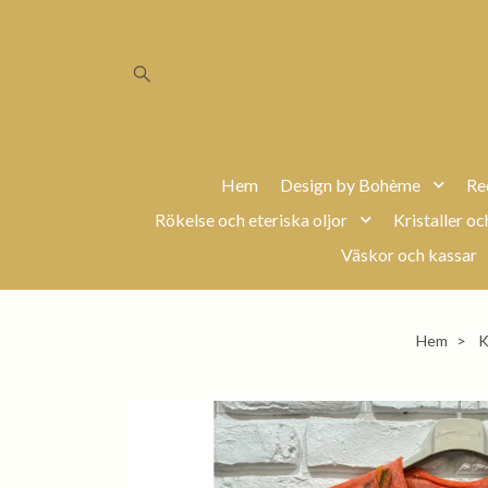
Hem
Design by Bohème
Re
Rökelse och eteriska oljor
Kristaller oc
Väskor och kassar
Hem
K