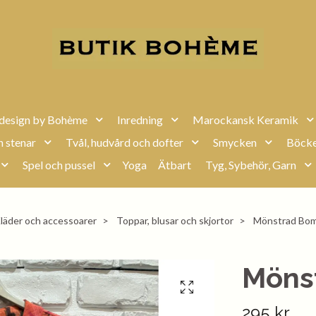
design by Bohème
Inredning
Marockansk Keramik
h stenar
Tvål, hudvård och dofter
Smycken
Böcke
Spel och pussel
Yoga
Ätbart
Tyg, Sybehör, Garn
läder och accessoarer
Toppar, blusar och skjortor
Mönstrad Bom
Möns
295 kr