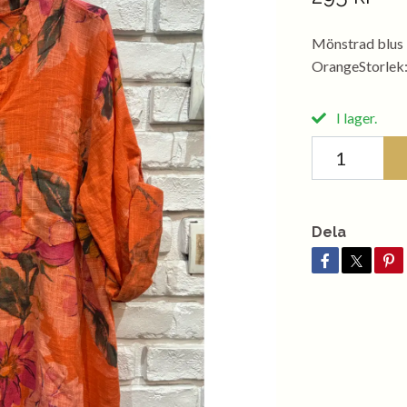
Mönstrad blus 
OrangeStorlek:
I lager.
Dela