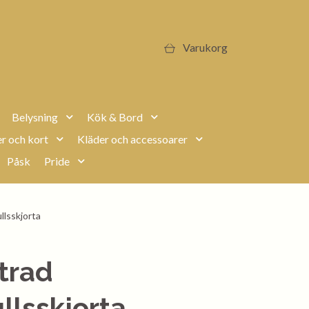
Varukorg
Belysning
Kök & Bord
r och kort
Kläder och accessoarer
Påsk
Pride
lsskjorta
trad
lsskjorta