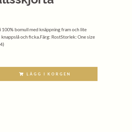
i 100% bomull med knäppning fram och lite
å knappslå och ficka.Färg: RostStorlek: One size
4)
LÄGG I KORGEN