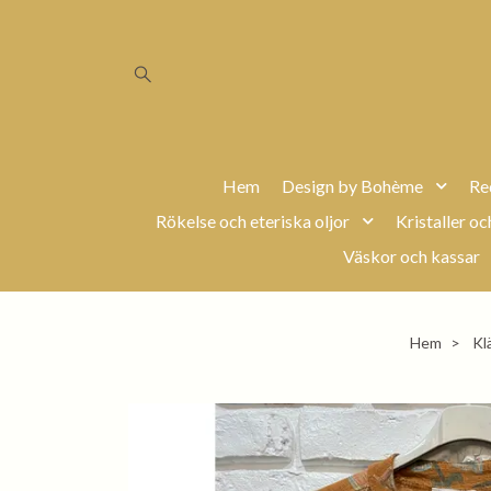
Hem
Design by Bohème
Re
Rökelse och eteriska oljor
Kristaller oc
Väskor och kassar
Hem
Kl