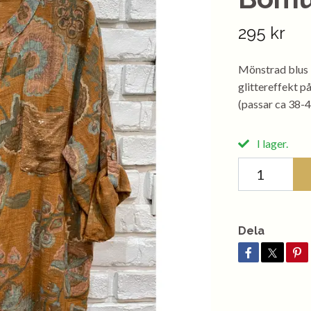
295 kr
Mönstrad blus 
glittereffekt p
(passar ca 38-4
I lager.
Dela