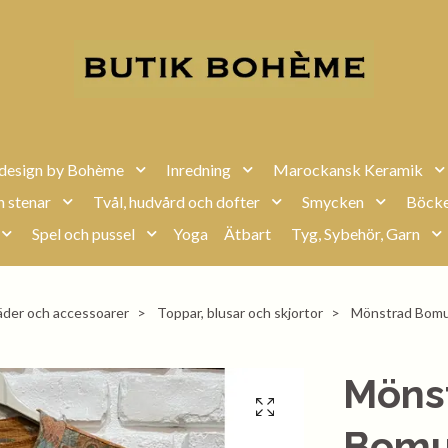
design by Bohème
Inredning
Marockansk Keramik
h stenar
Tvål, hudvård och dofter
Smycken
Böcke
Spel och pussel
Yoga
Ätbart
Tyg, Sybehör, Garn
äder och accessoarer
Toppar, blusar och skjortor
Mönstrad Bomul
Möns
Bomul