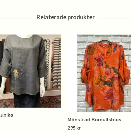
tunika
Mönstrad Bomullsblus
295 kr