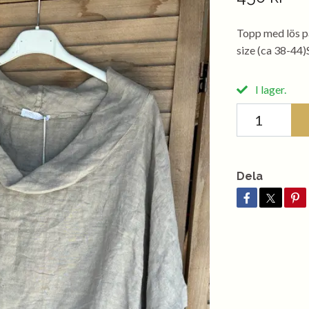
Topp med lös p
size (ca 38-44)
I lager.
Dela