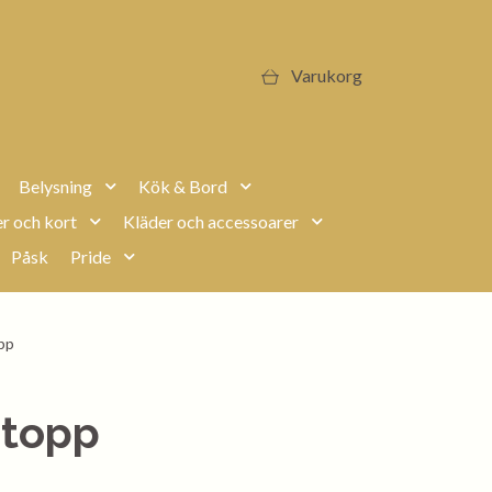
Varukorg
Belysning
Kök & Bord
r och kort
Kläder och accessoarer
Påsk
Pride
pp
etopp