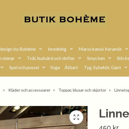
design by Bohème
Inredning
Marockansk Keramik
h stenar
Tvål, hudvård och dofter
Smycken
Böcke
Spel och pussel
Yoga
Ätbart
Tyg, Sybehör, Garn
m
Kläder och accessoarer
Toppar, blusar och skjortor
Linneto
Linn
450 kr