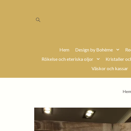
Hem
Design by Bohème
Re
Rökelse och eteriska oljor
Kristaller oc
Väskor och kassar
He