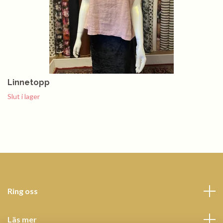
Linnetopp
Slut i lager
Ring oss
Läs mer