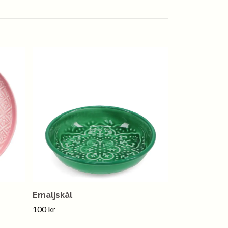
Emaljskål
100 kr