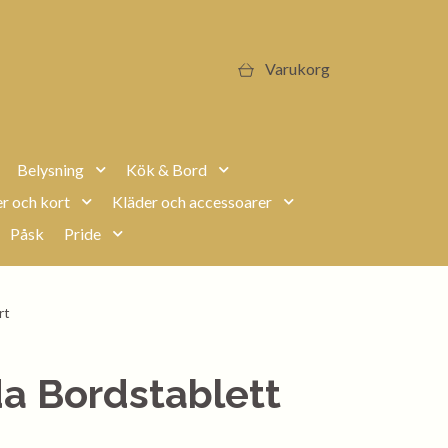
Varukorg
Belysning
Kök & Bord
r och kort
Kläder och accessoarer
Påsk
Pride
rt
a Bordstablett