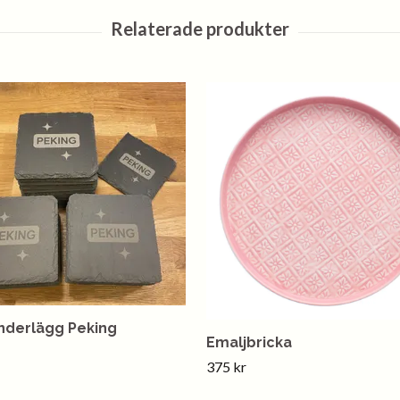
nderlägg Peking
Emaljbricka
375 kr