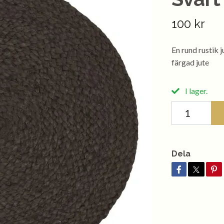
100 kr
En rund rustik 
färgad jute
I lager.
Dela