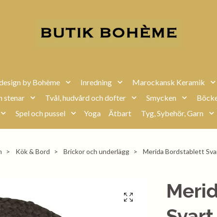
design by Bohème
Inredning
Marockansk Keramik
h stenar
Tvål, hudvård och dofter
Smycken
Böcke
Spel och pussel
Yoga
Ätbart
Tyg, Sybehör, Garn
m
Kök & Bord
Brickor och underlägg
Merida Bordstablett Sva
Merid
Svart