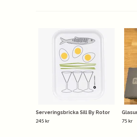
Serveringsbricka Sill By Rotor
Glasu
245 kr
75 kr