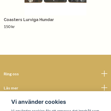
Coasters Lurviga Hundar
150 kr
Ring oss
Läs mer
Vi använder cookies
Sociala medier
Vi använder cookies för att anpassa det innehåll som