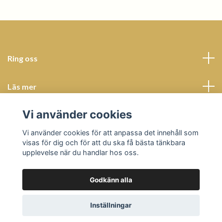
Ring oss
Läs mer
Vi använder cookies
Sociala medier
Vi använder cookies för att anpassa det innehåll som
visas för dig och för att du ska få bästa tänkbara
upplevelse när du handlar hos oss.
Godkänn alla
© 2026 Butik Bohème
Powered by Quickbutik
Inställningar