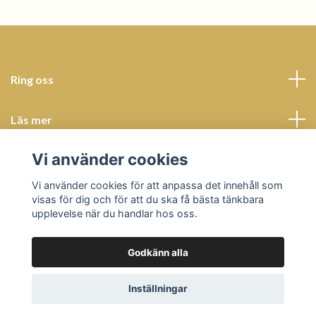
Ring oss
Läs mer
Vi använder cookies
Sociala medier
Vi använder cookies för att anpassa det innehåll som
visas för dig och för att du ska få bästa tänkbara
upplevelse när du handlar hos oss.
Godkänn alla
© 2026 Butik Bohème
Powered by Quickbutik
Inställningar