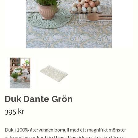
Duk Dante Grön
395 kr
Duk i 100% återvunnen bomull med ett magnifikt mönster
och med en vacker bård längs långsidorna i härliga färger,