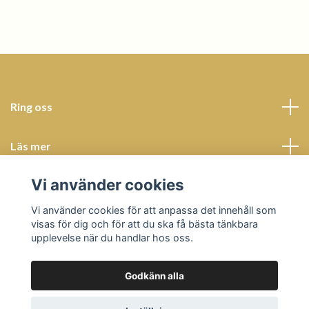
Ring oss
Läs mer
Vi använder cookies
Sociala medier
Vi använder cookies för att anpassa det innehåll som
visas för dig och för att du ska få bästa tänkbara
upplevelse när du handlar hos oss.
Godkänn alla
© 2026 Butik Bohème
Powered by Quickbutik