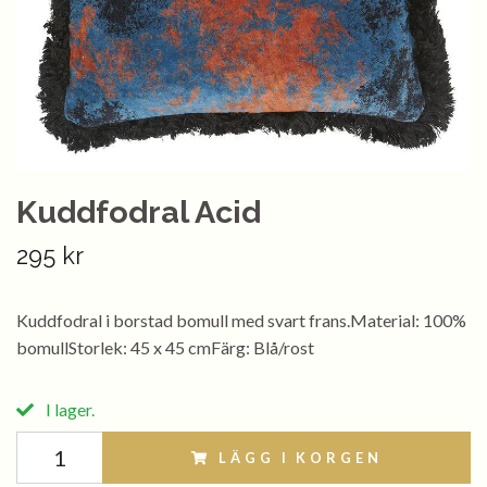
Kuddfodral Acid
295 kr
Kuddfodral i borstad bomull med svart frans.Material: 100%
bomullStorlek: 45 x 45 cmFärg: Blå/rost
I lager.
LÄGG I KORGEN