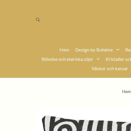
Hem
Design by Bohème
Re
Rökelse och eteriska oljor
Kristaller oc
Väskor och kassar
Hem