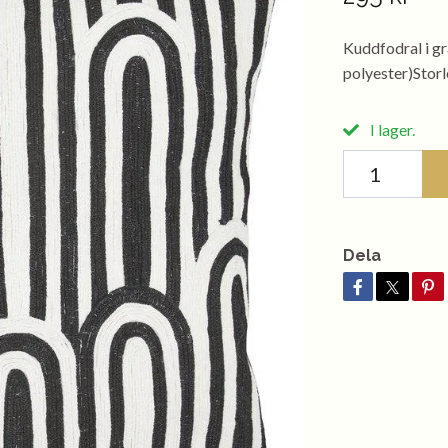
Kuddfodral i g
polyester)Storl
I lager.
Dela