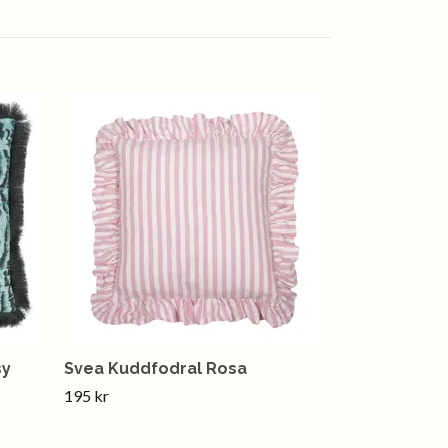
sy
Svea Kuddfodral Rosa
195 kr