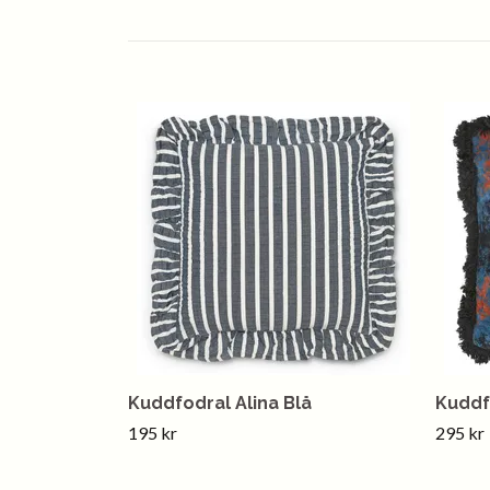
Kuddfodral Alina Blå
Kuddf
195 kr
295 kr