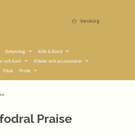
Varukorg
Belysning
Kök & Bord
r och kort
Kläder och accessoarer
Påsk
Pride
ise
odral Praise