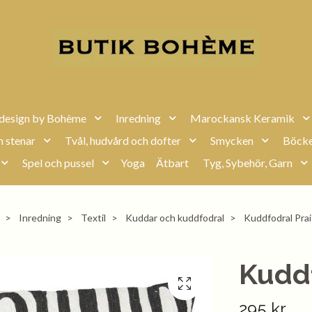
design by Bohème
Inredning
Marockansk Keramik
h stenar
Tvål, hudvård och dofter
Smycken
Böcke
Spel och pussel
Yoga
Ätbart
Tyg, Sybehör, Garn
Inredning
Textil
Kuddar och kuddfodral
Kuddfodral Pra
Kuddf
295 kr