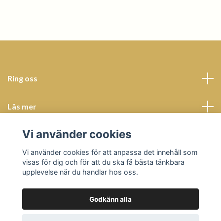
Ring oss
Läs mer
Vi använder cookies
Sociala medier
Vi använder cookies för att anpassa det innehåll som
visas för dig och för att du ska få bästa tänkbara
upplevelse när du handlar hos oss.
Godkänn alla
© 2026 Butik Bohème
Powered by Quickbutik