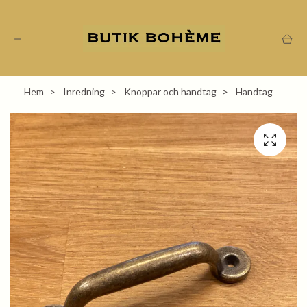
Hem
Inredning
Knoppar och handtag
Handtag