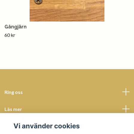
Gångjärn
60 kr
Ring oss
Läs mer
Vi använder cookies
Sociala medier