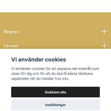
Ring oss
Läs mer
Vi använder cookies
Sociala medier
Vi använder cookies för att anpassa det innehåll som
visas för dig och för att du ska få bästa tänkbara
upplevelse när du handlar hos oss.
Godkänn alla
© 2026 Butik Bohème
Powered by Quickbutik
Inställningar