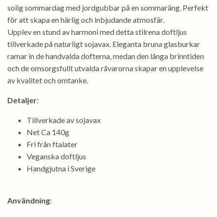
solig sommardag med jordgubbar på en sommaräng. Perfekt
för att skapa en härlig och inbjudande atmosfär.
Upplev en stund av harmoni med detta stilrena doftljus
tillverkade på naturligt sojavax. Eleganta bruna glasburkar
ramar in de handvalda dofterna, medan den långa brinntiden
och de omsorgsfullt utvalda råvarorna skapar en upplevelse
av kvalitet och omtanke.
Detaljer
:
Tillverkade av sojavax
Net Ca 140g
Fri från ftalater
Veganska doftljus
Handgjutna i Sverige
Användning
: