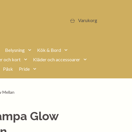
Varukorg
Belysning
Kök & Bord
r och kort
Kläder och accessoarer
Påsk
Pride
w Mellan
lampa Glow
an