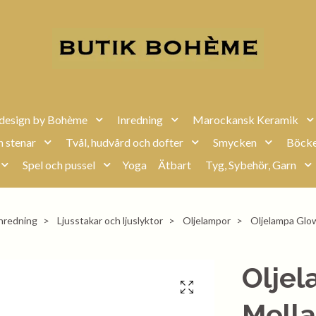
design by Bohème
Inredning
Marockansk Keramik
h stenar
Tvål, hudvård och dofter
Smycken
Böcke
Spel och pussel
Yoga
Ätbart
Tyg, Sybehör, Garn
nredning
Ljusstakar och ljuslyktor
Oljelampor
Oljelampa Glo
Olje
Mell