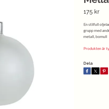
175 kr
En stilfull olje
grupp med andra
metall, bomull
Produkten är tyvä
Dela