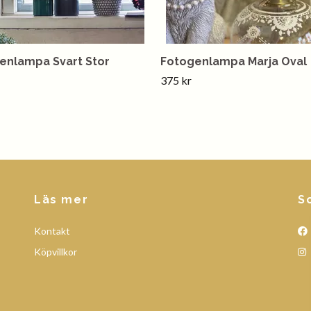
enlampa Svart Stor
Fotogenlampa Marja Oval
375 kr
Läs mer
S
Kontakt
Köpvillkor