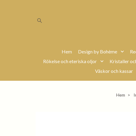
Hem
Design by Bohème
Re
Rökelse och eteriska oljor
Kristaller oc
Väskor och kassar
Hem
I