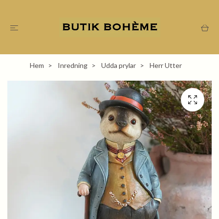
Hem
Inredning
Udda prylar
Herr Utter