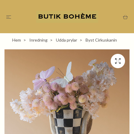
Hem
Inredning
Udda prylar
Byst Cirkuskanin