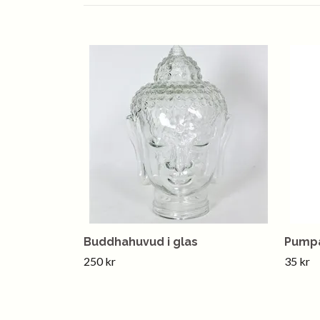
Buddhahuvud i glas
Pumpa
250 kr
35 kr