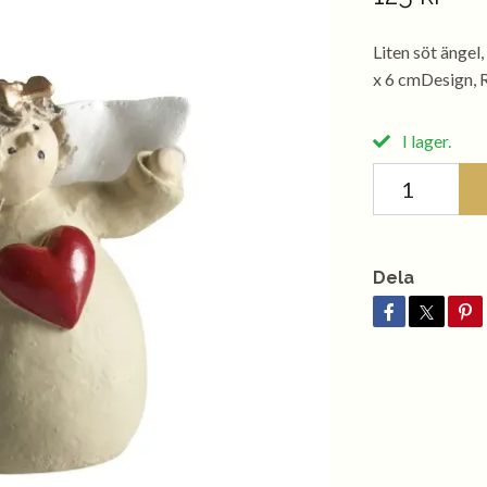
Liten söt ängel,
x 6 cmDesign, 
I lager.
Dela