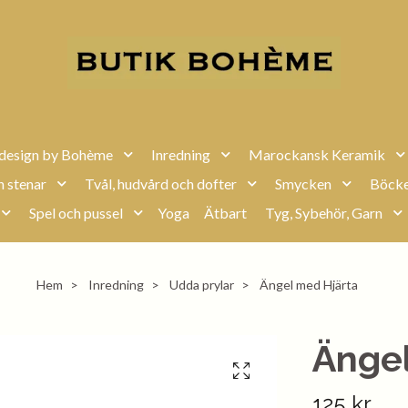
design by Bohème
Inredning
Marockansk Keramik
h stenar
Tvål, hudvård och dofter
Smycken
Böcke
Spel och pussel
Yoga
Ätbart
Tyg, Sybehör, Garn
Hem
Inredning
Udda prylar
Ängel med Hjärta
Ängel
125 kr