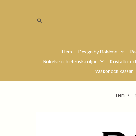
Hem
Design by Bohème
Re
Rökelse och eteriska oljor
Kristaller oc
Väskor och kassar
Hem
I