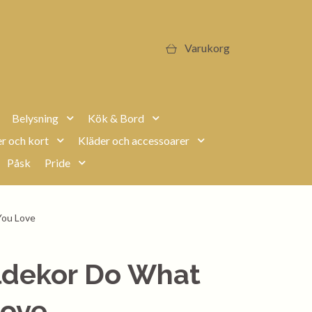
Varukorg
Belysning
Kök & Bord
r och kort
Kläder och accessoarer
Påsk
Pride
You Love
ldekor Do What
Love