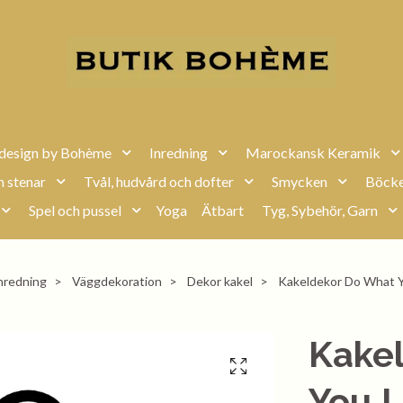
design by Bohème
Inredning
Marockansk Keramik
h stenar
Tvål, hudvård och dofter
Smycken
Böcke
Spel och pussel
Yoga
Ätbart
Tyg, Sybehör, Garn
nredning
Väggdekoration
Dekor kakel
Kakeldekor Do What 
Kake
You 