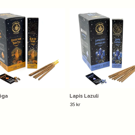
öga
Lapis Lazuli
35 kr