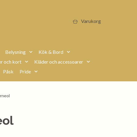
Varukorg
Belysning
Kök & Bord
r och kort
Kläder och accessoarer
Påsk
Pride
rneol
eol