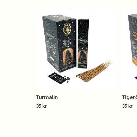
Turmalin
Tiger
35 kr
35 kr