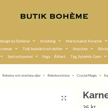
design by Bohème
Inredning
Marockansk Keramik
h stenar
Tvål, hudvård och dofter
Smycken
Böcke
Spel och pussel
Yoga
Ätbart
Tyg, Sybehör, Garn
Rökelse och eteriska oljor
Rökelsestickor
Crystal Magic
Ka
Karn
35 kr