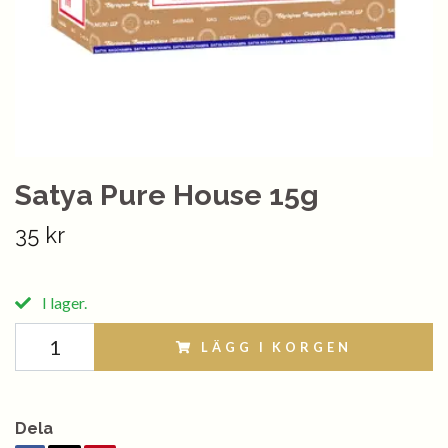
Satya Pure House 15g
35 kr
I lager.
LÄGG I KORGEN
Dela