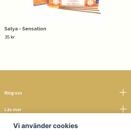
Satya - Sensation
35 kr
Ring oss
Läs mer
Vi använder cookies
Sociala medier