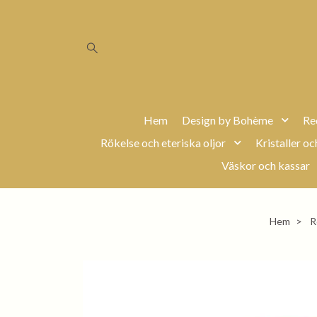
Hem
Design by Bohème
Re
Rökelse och eteriska oljor
Kristaller oc
Väskor och kassar
Hem
R