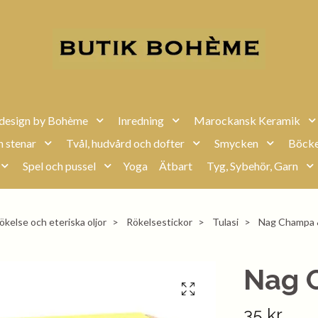
design by Bohème
Inredning
Marockansk Keramik
h stenar
Tvål, hudvård och dofter
Smycken
Böcke
Spel och pussel
Yoga
Ätbart
Tyg, Sybehör, Garn
ökelse och eteriska oljor
Rökelsestickor
Tulasi
Nag Champa &
Nag 
35 kr