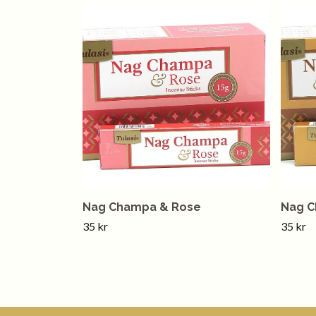
Nag Champa & Rose
Nag C
35 kr
35 kr