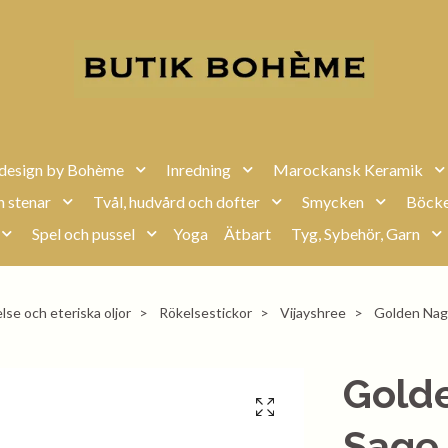
design by Bohème
Inredning
Marockansk Keramik
h stenar
Tvål, hudvård och dofter
Smycken
Böcke
Spel och pussel
Yoga
Ätbart
Tyg, Sybehör, Garn
lse och eteriska oljor
Rökelsestickor
Vijayshree
Golden Nag 
Gold
Sage