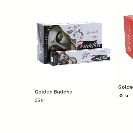
Golde
Golden Buddha
35 kr
35 kr