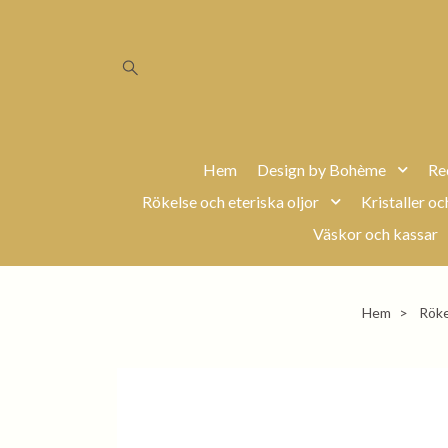
Hem
Design by Bohème
Re
Rökelse och eteriska oljor
Kristaller oc
Väskor och kassar
Hem
Röke